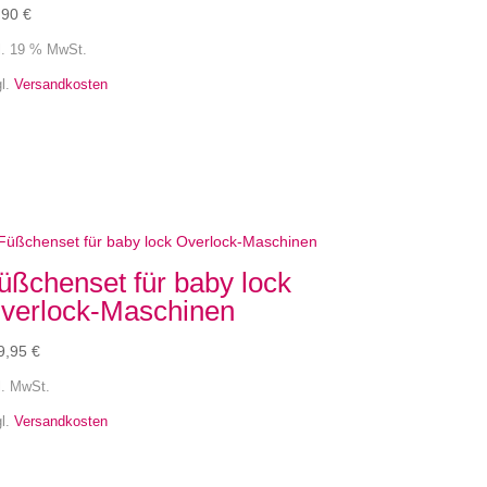
,90
€
l. 19 % MwSt.
gl.
Versandkosten
üßchenset für baby lock
verlock-Maschinen
9,95
€
l. MwSt.
gl.
Versandkosten