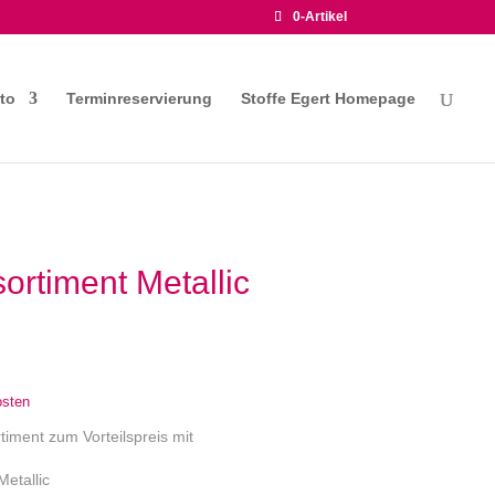
0-Artikel
to
Terminreservierung
Stoffe Egert Homepage
ortiment Metallic
osten
timent zum Vorteilspreis mit
etallic