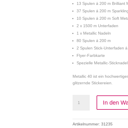
13 Spulen á 200 m Brilliant M
37 Spulen á 200 m Sparkling
10 Spulen á 200 m Soft Meta
2 x 1500 m Unterfaden
1 x Metallic Nadeln
80 Spulen á 200 m
2 Spulen Stick-Unterfaden 
Flyer-Farbkarte
Spezielle Metallic-Sticknade
Metallic 40 ist ein hochwertig
glitzernde Stickereien.
Madeira
In den W
Garnsortiment
Metallic
Menge
Artikelnummer:
31235