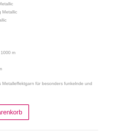
etallic
 Metallic
llic
á 1000 m
ln
es Metalleffektgarn für besonders funkelnde und
A
arenkorb
l
t
e
r