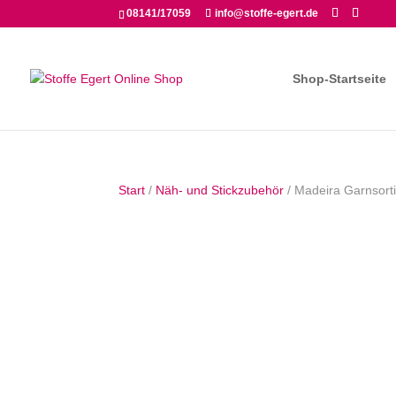
08141/17059
info@stoffe-egert.de
Shop-Startseite
Start
/
Näh- und Stickzubehör
/ Madeira Garnsorti