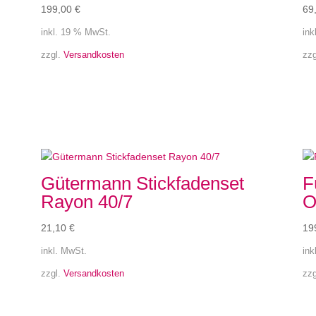
199,00
€
69
inkl. 19 % MwSt.
ink
zzgl.
Versandkosten
zz
Gütermann Stickfadenset
F
Rayon 40/7
O
21,10
€
19
inkl. MwSt.
ink
zzgl.
Versandkosten
zz