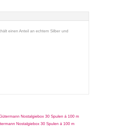
n
a
t
i
v
hält einen Anteil an echtem Silber und
e
:
termann Nostalgiebox 30 Spulen á 100 m