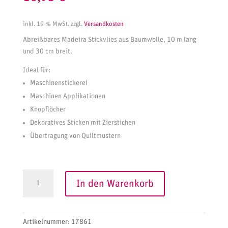
inkl. 19 % MwSt.
zzgl.
Versandkosten
Abreißbares Madeira Stickvlies aus Baumwolle, 10 m lang
und 30 cm breit.
Ideal für:
Maschinenstickerei
Maschinen Applikationen
Knopflöcher
Dekoratives Sticken mit Zierstichen
Übertragung von Quiltmustern
Madeira
A
In den Warenkorb
Stickvlies
l
Cotton
t
Soft
e
Weiss
Artikelnummer:
17861
r