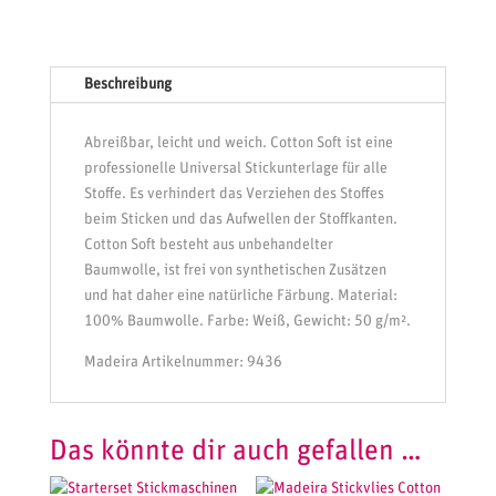
Menge
n
a
t
Beschreibung
i
v
e
Abreißbar, leicht und weich. Cotton Soft ist eine
:
professionelle Universal Stickunterlage für alle
Stoffe. Es verhindert das Verziehen des Stoffes
beim Sticken und das Aufwellen der Stoffkanten.
Cotton Soft besteht aus unbehandelter
Baumwolle, ist frei von synthetischen Zusätzen
und hat daher eine natürliche Färbung. Material:
100% Baumwolle. Farbe: Weiß, Gewicht: 50 g/m².
Madeira Artikelnummer: 9436
Das könnte dir auch gefallen …