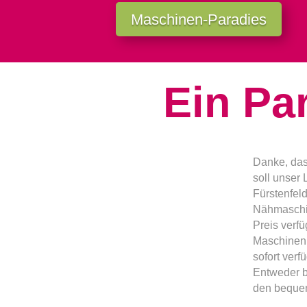
Maschinen-Paradies
Ein Pa
Danke, das
soll unser
Fürstenfel
Nähmaschi
Preis verf
Maschinen 
sofort verf
Entweder b
den beque