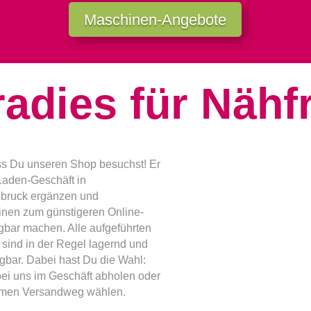
Maschinen-Angebote
radies für Nähf
s Du unseren Shop besuchst! Er
 Laden-Geschäft in
dbruck ergänzen und
nen zum günstigeren Online-
ügbar machen. Alle aufgeführten
sind in der Regel lagernd und
ügbar. Dabei hast Du die Wahl:
ei uns im Geschäft abholen oder
men Versandweg wählen.