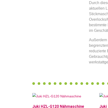
Durch diese
aktuellen 
Stickmasch
Overlocks/
bestimmte 
im Geschäf
Außerdem l
begrenzten
reduzierte 
Gebrauchtg
werkstattg
Juki HZL-G120 Nähmaschine
Juki