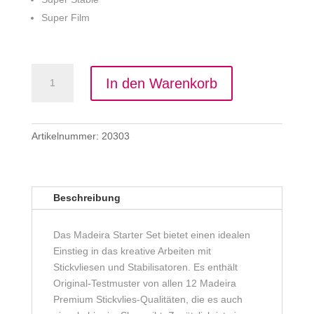
Super Film
Madeira
A
In den Warenkorb
Stabilizer
l
Starter
t
Set
e
Menge
Artikelnummer:
20303
r
n
a
t
Beschreibung
i
v
e
Das Madeira Starter Set bietet einen idealen
:
Einstieg in das kreative Arbeiten mit
Stickvliesen und Stabilisatoren. Es enthält
Original-Testmuster von allen 12 Madeira
Premium Stickvlies-Qualitäten, die es auch