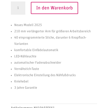
Brother
In den Warenkorb
Inventio
NV1045SE
A
Nähmaschine
l
Neues Modell 2025
Menge
t
210 mm verlängerter Arm für größeren Arbeitsbereich
e
40 einprogrammierte Stiche, darunter 6 Knopfloch-
r
Varianten
n
komfortable Einfädelautomatik
a
t
LED-Nähleuchte
i
automatischer Fadenabschneider
v
Vernähstich-Taste
e
Elektronische Einstellung des Nähfußdrucks
:
Kniehebel
3 Jahre Garantie
Artikelnummer:
NV1045SEXX1