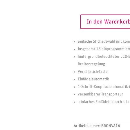
In den Warenkor
Brother
Innov-
A
is
l
einfache Stichauswahl mit ko
A16
t
insgesamt 16 einprogrammiert
Einsteiger-
e
hintergrundbeleuchteter LCD-Bi
Nähmaschine
r
Breitenregelung
Menge
n
Vernähstich-Taste
a
t
Einfädelautomatik
i
1-Schritt-Knopflochautomatik i
v
versenkbarer Transporteur
e
einfaches Einfädeln durch schn
:
Artikelnummer:
BRONVA16