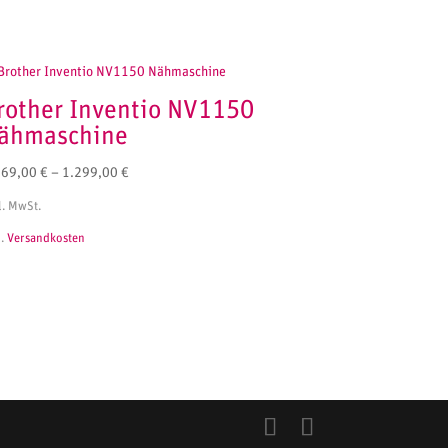
rother Inventio NV1150
ähmaschine
169,00
€
–
1.299,00
€
l. MwSt.
l.
Versandkosten