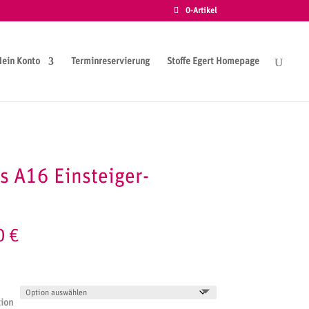
0-Artikel
ein Konto
Terminreservierung
Stoffe Egert Homepage
s A16 Einsteiger-
0
€
tion