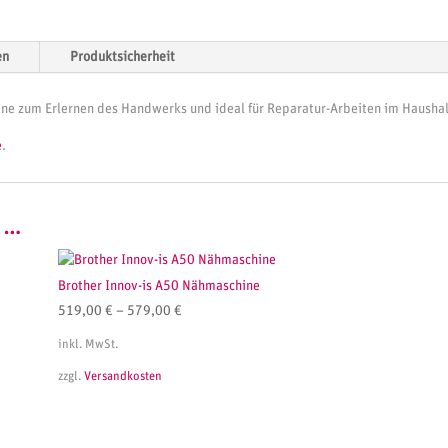
en
Produktsicherheit
ine zum Erlernen des Handwerks und ideal für Reparatur-Arbeiten im Haushalt.
e
.
n …
Brother Innov-is A50 Nähmaschine
519,00
€
–
579,00
€
inkl. MwSt.
zzgl.
Versandkosten