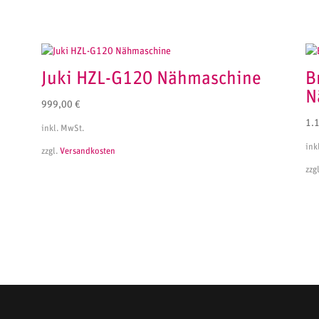
Juki HZL-G120 Nähmaschine
B
N
999,00
€
1.
inkl. MwSt.
ink
zzgl.
Versandkosten
zzg