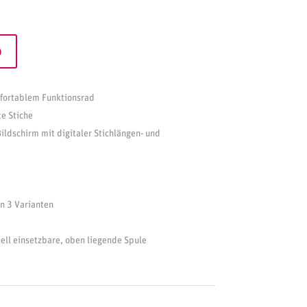
b
mfortablem Funktionsrad
e Stiche
ldschirm mit digitaler Stichlängen- und
n 3 Varianten
ell einsetzbare, oben liegende Spule