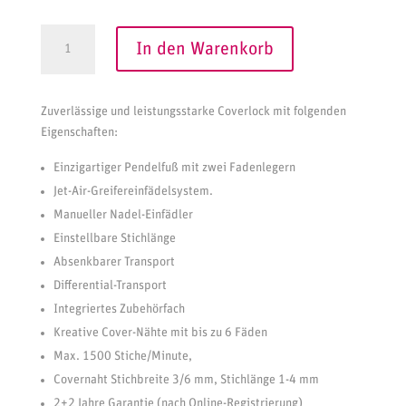
baby
In den Warenkorb
lock
Primo
A
Menge
l
Zuverlässige und leistungsstarke Coverlock mit folgenden
t
Eigenschaften:
e
r
Einzigartiger Pendelfuß mit zwei Fadenlegern
n
Jet-Air-Greifereinfädelsystem.
a
Manueller Nadel-Einfädler
t
Einstellbare Stichlänge
i
Absenkbarer Transport
v
Differential-Transport
e
Integriertes Zubehörfach
:
Kreative Cover-Nähte mit bis zu 6 Fäden
Max. 1500 Stiche/Minute,
Covernaht Stichbreite 3/6 mm, Stichlänge 1-4 mm
2+2 Jahre Garantie (nach Online-Registrierung)