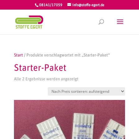
08141/17059
info@stoffe-egert.de
Start
/ Produkte verschlagwortet mit „Starter-Paket“
Starter-Paket
Nach
Alle 2 Ergebnisse werden angezeigt
Preis
sortiert:
aufsteigend